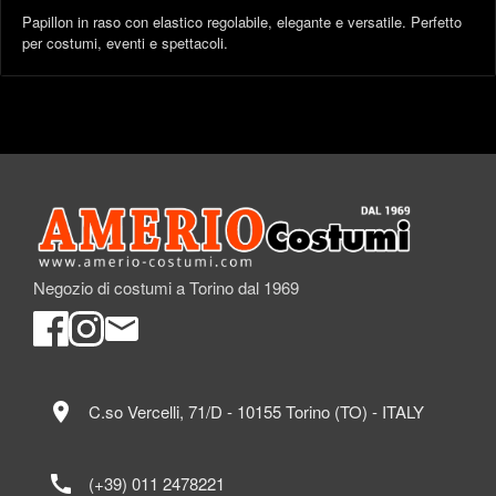
Papillon in raso con elastico regolabile, elegante e versatile. Perfetto
per costumi, eventi e spettacoli.
Negozio di costumi a Torino dal 1969
location_on
C.so Vercelli, 71/D - 10155 Torino (TO) - ITALY
call
(+39) 011 2478221