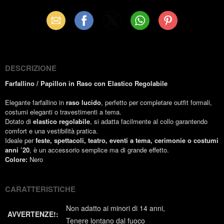
Email
Facebook
X
WhatsApp
Pinterest
(Twitter)
DESCRIZIONE
Farfallino / Papillon in Raso con Elastico Regolabile
Elegante farfallino in
raso lucido
, perfetto per completare outfit formali,
costumi eleganti o travestimenti a tema.
Dotato di
elastico regolabile
, si adatta facilmente al collo garantendo
comfort e una vestibilità pratica.
Ideale per
feste, spettacoli, teatro, eventi a tema, cerimonie o costumi
anni ’20
, è un accessorio semplice ma di grande effetto.
Colore:
Nero
CARATTERISTICHE
Non adatto ai minori di 14 anni
AVVERTENZE!:
Tenere lontano dal fuoco