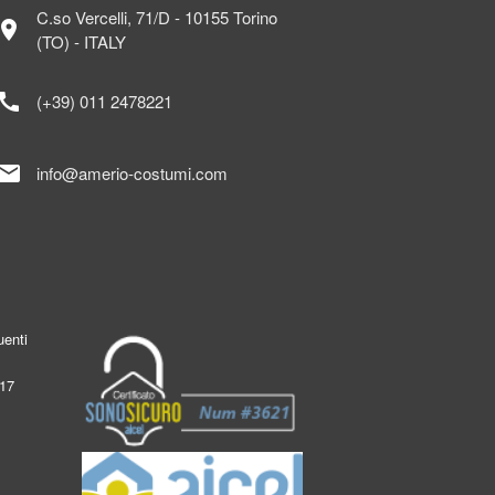
C.so Vercelli, 71/D - 10155 Torino
ocation_on
(TO) - ITALY
call
(+39) 011 2478221
mail
info@amerio-costumi.com
enti
017