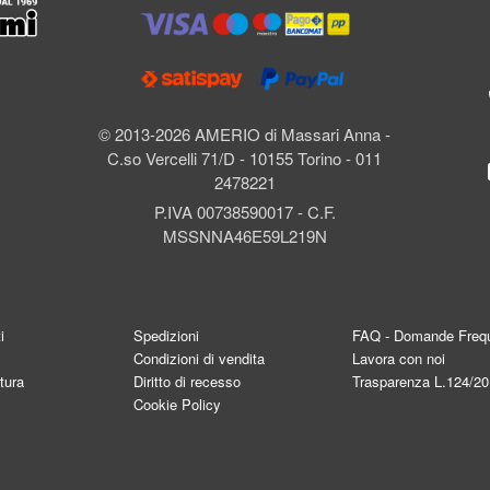
l
© 2013-2026 AMERIO di Massari Anna -
C.so Vercelli 71/D - 10155 Torino - 011
2478221
P.IVA 00738590017 - C.F.
MSSNNA46E59L219N
i
Spedizioni
FAQ - Domande Frequ
Condizioni di vendita
Lavora con noi
tura
Diritto di recesso
Trasparenza L.124/2
Cookie Policy