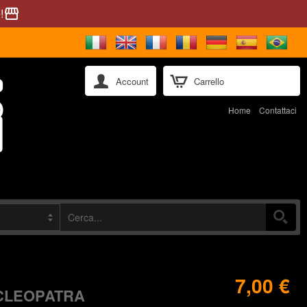
!
storefront
Account
Carrello
Home
Contattaci
7,00 €
 CLEOPATRA