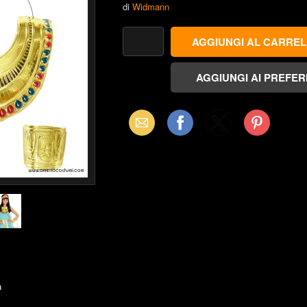
di
Widmann
Email
Facebook
X
Pinterest
(Twitter)
a