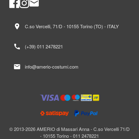
location_on
C.so Vercelli, 71/D - 10155 Torino (TO) - ITALY
call
(+39) 011 2478221
mail
info@amerio-costumi.com
© 2013-2026 AMERIO di Massari Anna - C.so Vercelli 71/D
- 10155 Torino - 011 2478221