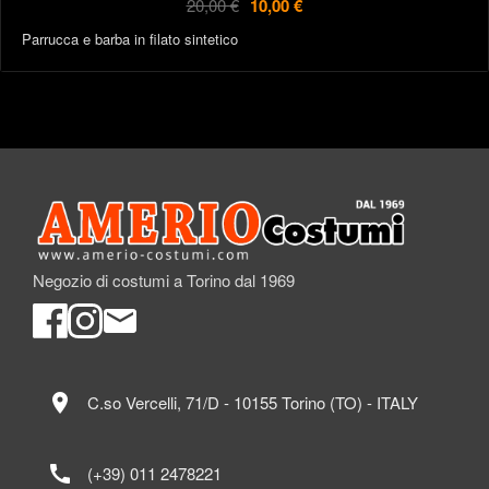
20,00 €
10,00 €
Parrucca e barba in filato sintetico
Negozio di costumi a Torino dal 1969
location_on
C.so Vercelli, 71/D - 10155 Torino (TO) - ITALY
call
(+39) 011 2478221