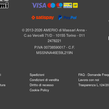
l
© 2013-2026 AMERIO di Massari Anna -
C.so Vercelli 71/D - 10155 Torino - 011
2478221
P.IVA 00738590017 - C.F.
MSSNNA46E59L219N
i
Spedizioni
FAQ - Domande Frequ
Condizioni di vendita
Lavora con noi
tura
Diritto di recesso
Trasparenza L.124/2
Cookie Policy