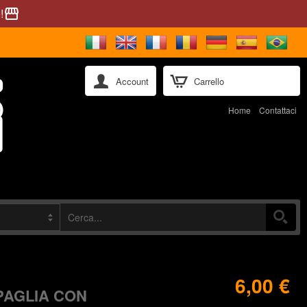
!
storefront
Account
Carrello
Home
Contattaci
6,00 €
PAGLIA CON