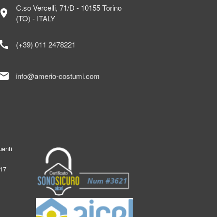
C.so Vercelli, 71/D - 10155 Torino
ocation_on
(TO) - ITALY
call
(+39) 011 2478221
mail
info@amerio-costumi.com
enti
017