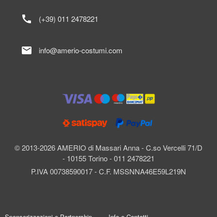
call
(+39) 011 2478221
mail
info@amerio-costumi.com
© 2013-2026 AMERIO di Massari Anna - C.so Vercelli 71/D
- 10155 Torino - 011 2478221
P.IVA 00738590017 - C.F. MSSNNA46E59L219N
Sponsorizzazioni e Partnership
Info e Contatti