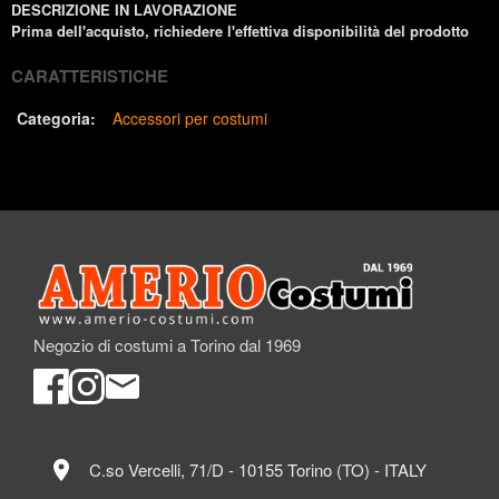
DESCRIZIONE IN LAVORAZIONE
Prima dell'acquisto, richiedere l'effettiva disponibilità del prodotto
CARATTERISTICHE
Categoria:
Accessori per costumi
Negozio di costumi a Torino dal 1969
location_on
C.so Vercelli, 71/D - 10155 Torino (TO) - ITALY