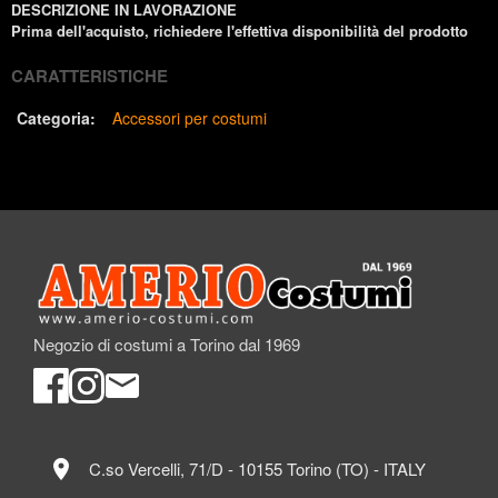
DESCRIZIONE IN LAVORAZIONE
Prima dell'acquisto, richiedere l'effettiva disponibilità del prodotto
CARATTERISTICHE
Categoria:
Accessori per costumi
Negozio di costumi a Torino dal 1969
location_on
C.so Vercelli, 71/D - 10155 Torino (TO) - ITALY