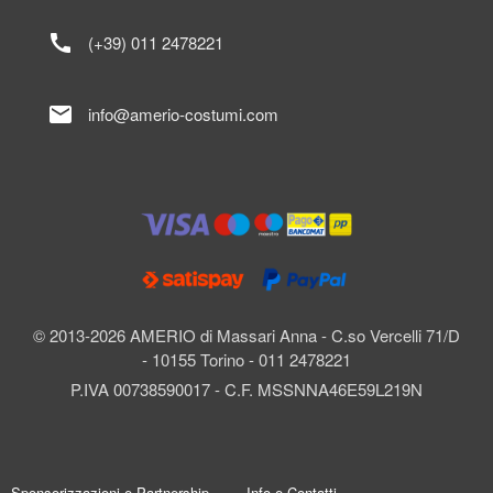
call
(+39) 011 2478221
mail
info@amerio-costumi.com
© 2013-2026 AMERIO di Massari Anna - C.so Vercelli 71/D
- 10155 Torino - 011 2478221
P.IVA 00738590017 - C.F. MSSNNA46E59L219N
Sponsorizzazioni e Partnership
Info e Contatti