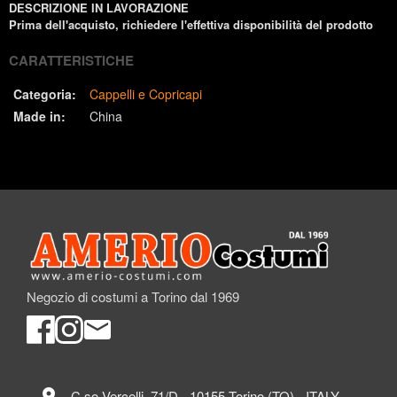
DESCRIZIONE IN LAVORAZIONE
Prima dell'acquisto, richiedere l'effettiva disponibilità del prodotto
CARATTERISTICHE
Categoria:
Cappelli e Copricapi
Made in:
China
Negozio di costumi a Torino dal 1969
location_on
C.so Vercelli, 71/D - 10155 Torino (TO) - ITALY