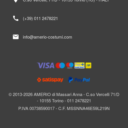
call
(+39) 011 2478221
mail
info@amerio-costumi.com
© 2013-2026 AMERIO di Massari Anna - C.so Vercelli 71/D
- 10155 Torino - 011 2478221
P.IVA 00738590017 - C.F. MSSNNA46E59L219N