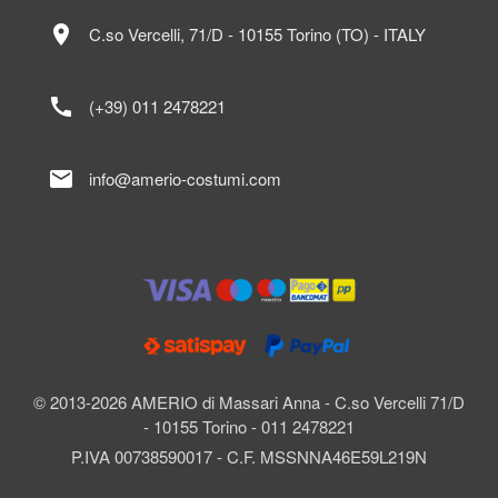
location_on
C.so Vercelli, 71/D - 10155 Torino (TO) - ITALY
call
(+39) 011 2478221
mail
info@amerio-costumi.com
© 2013-2026 AMERIO di Massari Anna - C.so Vercelli 71/D
- 10155 Torino - 011 2478221
P.IVA 00738590017 - C.F. MSSNNA46E59L219N