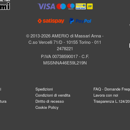
l
© 2013-2026 AMERIO di Massari Anna -
C.so Vercelli 71/D - 10155 Torino - 011
2478221
P.IVA 00738590017 - C.F.
MSSNNA46E59L219N
i
Spedizioni
FAQ - Domande Frequ
Condizioni di vendita
Lavora con noi
tura
Diritto di recesso
Trasparenza L.124/2
Cookie Policy