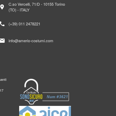
C.so Vercelli, 71/D - 10155 Torino
ocation_on
(TO) - ITALY
call
(+39) 011 2478221
mail
info@amerio-costumi.com
enti
017