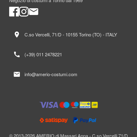
Negozio di costumi a Torino dal 1969
location_on
C.so Vercelli, 71/D - 10155 Torino (TO) - ITALY
call
(+39) 011 2478221
mail
info@amerio-costumi.com
© 2013-2026 AMERIO di Massari Anna - C.so Vercelli 71/D