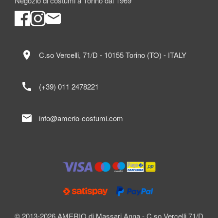
Negozio di costumi a Torino dal 1969
location_on
C.so Vercelli, 71/D - 10155 Torino (TO) - ITALY
call
(+39) 011 2478221
mail
info@amerio-costumi.com
© 2013-2026 AMERIO di Massari Anna - C.so Vercelli 71/D