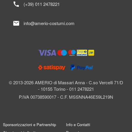
call
(+39) 011 2478221
mail
info@amerio-costumi.com
© 2013-2026 AMERIO di Massari Anna - C.so Vercelli 71/D
- 10155 Torino - 011 2478221
P.IVA 00738590017 - C.F. MSSNNA46E59L219N
Sponsorizzazioni e Partnership
Info e Contatti