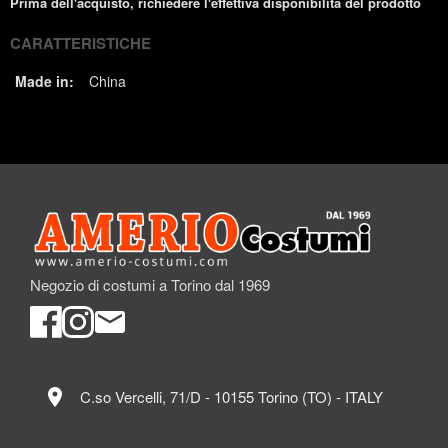
Prima dell'acquisto, richiedere l'effettiva disponibilità del prodotto
CARATTERISTICHE
Made in:
China
Negozio di costumi a Torino dal 1969
location_on
C.so Vercelli, 71/D - 10155 Torino (TO) - ITALY