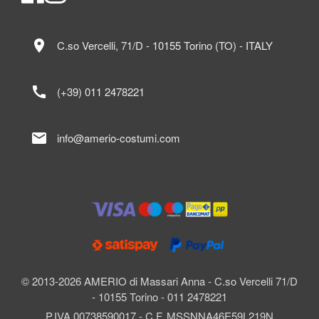
location_on
C.so Vercelli, 71/D - 10155 Torino (TO) - ITALY
call
(+39) 011 2478221
mail
info@amerio-costumi.com
© 2013-2026 AMERIO di Massari Anna - C.so Vercelli 71/D
- 10155 Torino - 011 2478221
P.IVA 00738590017 - C.F. MSSNNA46E59L219N