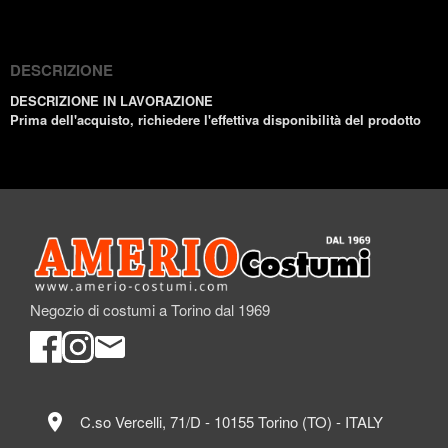
(Twitter)
DESCRIZIONE
DESCRIZIONE IN LAVORAZIONE
Prima dell'acquisto, richiedere l'effettiva disponibilità del prodotto
Negozio di costumi a Torino dal 1969
location_on
C.so Vercelli, 71/D - 10155 Torino (TO) - ITALY