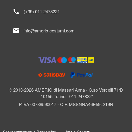
call
(+39) 011 2478221
mail
info@amerio-costumi.com
© 2013-2026 AMERIO di Massari Anna - C.so Vercelli 71/D
- 10155 Torino - 011 2478221
P.IVA 00738590017 - C.F. MSSNNA46E59L219N
Sponsorizzazioni e Partnership
Info e Contatti