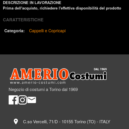
DESCRIZIONE IN LAVORAZIONE
Prima dell'acquisto, richiedere l'effettiva disponibilità del prodotto
CARATTERISTICHE
Categoria:
Cappelli e Copricapi
Negozio di costumi a Torino dal 1969
location_on
C.so Vercelli, 71/D - 10155 Torino (TO) - ITALY