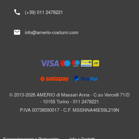
call
(+39) 011 2478221
mail
info@amerio-costumi.com
© 2013-2026 AMERIO di Massari Anna - C.so Vercelli 71/D
- 10155 Torino - 011 2478221
P.IVA 00738590017 - C.F. MSSNNA46E59L219N
Sponsorizzazioni e Partnership
Info e Contatti