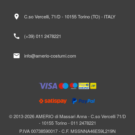
location_on
C.so Vercelli, 71/D - 10155 Torino (TO) - ITALY
call
(+39) 011 2478221
mail
info@amerio-costumi.com
© 2013-2026 AMERIO di Massari Anna - C.so Vercelli 71/D
- 10155 Torino - 011 2478221
P.IVA 00738590017 - C.F. MSSNNA46E59L219N