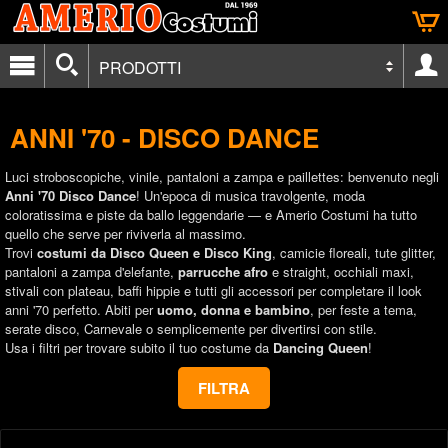
PRODOTTI
ANNI '70 - DISCO DANCE
Luci stroboscopiche, vinile, pantaloni a zampa e paillettes: benvenuto negli
Anni '70 Disco Dance
! Un'epoca di musica travolgente, moda
coloratissima e piste da ballo leggendarie — e Amerio Costumi ha tutto
quello che serve per riviverla al massimo.
Trovi
costumi da Disco Queen e Disco King
, camicie floreali, tute glitter,
pantaloni a zampa d'elefante,
parrucche afro
e straight, occhiali maxi,
stivali con plateau, baffi hippie e tutti gli accessori per completare il look
anni '70 perfetto. Abiti per
uomo, donna e bambino
, per feste a tema,
serate disco, Carnevale o semplicemente per divertirsi con stile.
Usa i filtri per trovare subito il tuo costume da
Dancing Queen
!
FILTRA