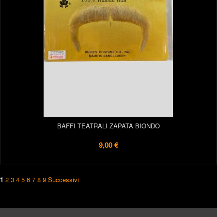
BAFFI TEATRALI ZAPATA BIONDO
9,00 €
1
2
3
4
5
6
7
8
9
Successivi