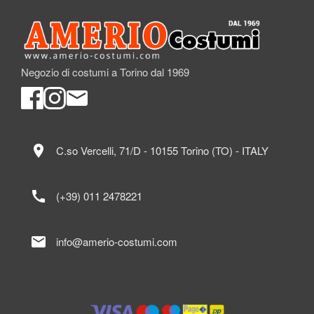
Negozio di costumi a Torino dal 1969
location_on
C.so Vercelli, 71/D - 10155 Torino (TO) - ITALY
call
(+39) 011 2478221
mail
info@amerio-costumi.com