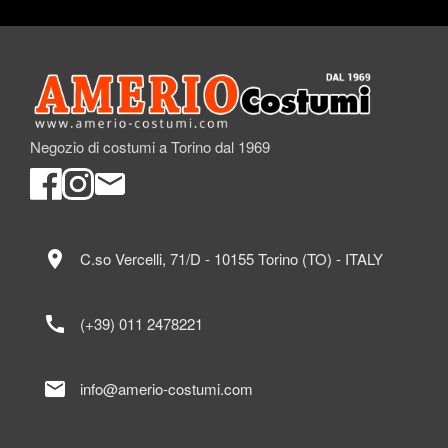
Negozio di costumi a Torino dal 1969
location_on
C.so Vercelli, 71/D - 10155 Torino (TO) - ITALY
call
(+39) 011 2478221
mail
info@amerio-costumi.com