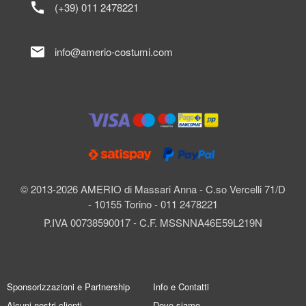
call
(+39) 011 2478221
mail
info@amerio-costumi.com
© 2013-2026 AMERIO di Massari Anna - C.so Vercelli 71/D
- 10155 Torino - 011 2478221
P.IVA 00738590017 - C.F. MSSNNA46E59L219N
Sponsorizzazioni e Partnership
Info e Contatti
Alcuni nostri clienti
Dove siamo