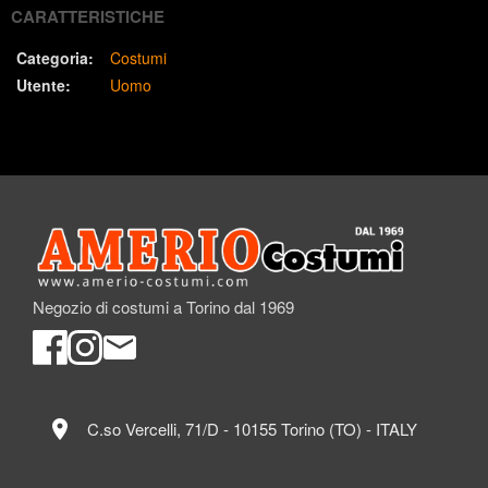
CARATTERISTICHE
Categoria:
Costumi
Utente:
Uomo
Negozio di costumi a Torino dal 1969
location_on
C.so Vercelli, 71/D - 10155 Torino (TO) - ITALY