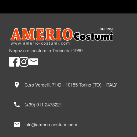
Negozio di costumi a Torino dal 1969
location_on
C.so Vercelli, 71/D - 10155 Torino (TO) - ITALY
call
(+39) 011 2478221
mail
info@amerio-costumi.com