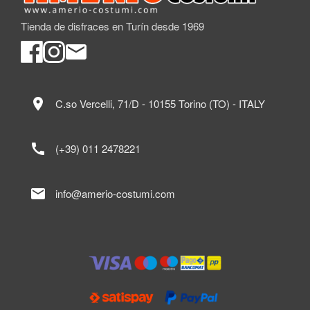
Tienda de disfraces en Turín desde 1969
location_on
C.so Vercelli, 71/D - 10155 Torino (TO) - ITALY
call
(+39) 011 2478221
mail
info@amerio-costumi.com