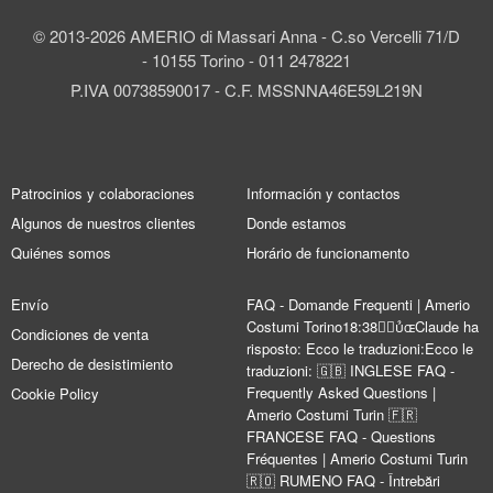
© 2013-2026 AMERIO di Massari Anna - C.so Vercelli 71/D
- 10155 Torino - 011 2478221
P.IVA 00738590017 - C.F. MSSNNA46E59L219N
Patrocinios y colaboraciones
Información y contactos
Algunos de nuestros clientes
Donde estamos
Quiénes somos
Horário de funcionamento
Envío
FAQ - Domande Frequenti | Amerio
Costumi Torino18:38Claude ha
Condiciones de venta
risposto: Ecco le traduzioni:Ecco le
Derecho de desistimiento
traduzioni: 🇬🇧 INGLESE FAQ -
Frequently Asked Questions |
Cookie Policy
Amerio Costumi Turin 🇫🇷
FRANCESE FAQ - Questions
Fréquentes | Amerio Costumi Turin
🇷🇴 RUMENO FAQ - Întrebări