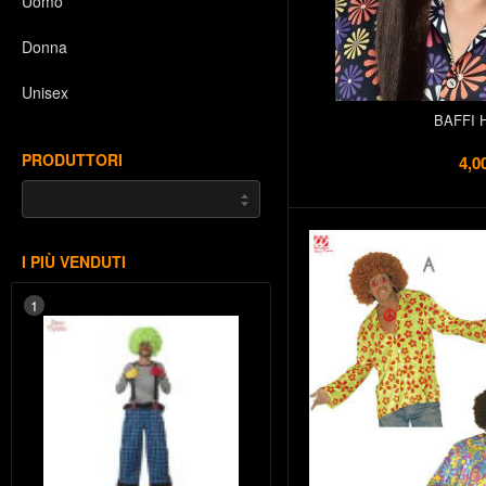
Uomo
Donna
Unisex
BAFFI 
PRODUTTORI
4,0
I PIÙ VENDUTI
1