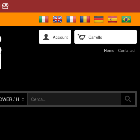
!
storefront
Account
Carrello
Home
Contattaci