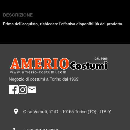
DESCRIZIONE
Prima dell'acquisto, richiedere l'effettiva disponibilità del prodotto.
Negozio di costumi a Torino dal 1969
location_on
C.so Vercelli, 71/D - 10155 Torino (TO) - ITALY