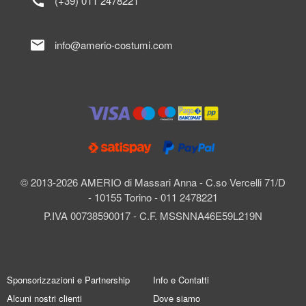
call
(+39) 011 2478221
mail
info@amerio-costumi.com
© 2013-2026 AMERIO di Massari Anna - C.so Vercelli 71/D
- 10155 Torino - 011 2478221
P.IVA 00738590017 - C.F. MSSNNA46E59L219N
Sponsorizzazioni e Partnership
Info e Contatti
Alcuni nostri clienti
Dove siamo