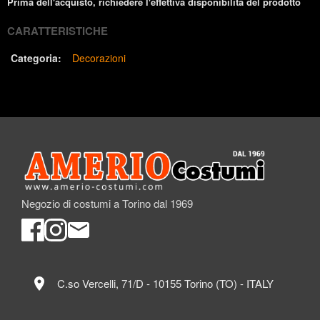
Prima dell'acquisto, richiedere l'effettiva disponibilità del prodotto
CARATTERISTICHE
Categoria:
Decorazioni
Negozio di costumi a Torino dal 1969
location_on
C.so Vercelli, 71/D - 10155 Torino (TO) - ITALY