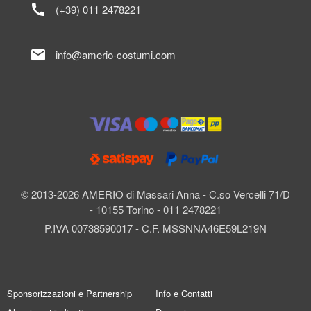
call
(+39) 011 2478221
mail
info@amerio-costumi.com
© 2013-2026 AMERIO di Massari Anna - C.so Vercelli 71/D
- 10155 Torino - 011 2478221
P.IVA 00738590017 - C.F. MSSNNA46E59L219N
Sponsorizzazioni e Partnership
Info e Contatti