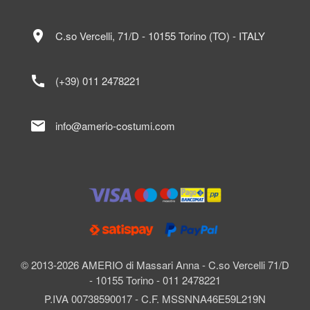
location_on
C.so Vercelli, 71/D - 10155 Torino (TO) - ITALY
call
(+39) 011 2478221
mail
info@amerio-costumi.com
© 2013-2026 AMERIO di Massari Anna - C.so Vercelli 71/D
- 10155 Torino - 011 2478221
P.IVA 00738590017 - C.F. MSSNNA46E59L219N