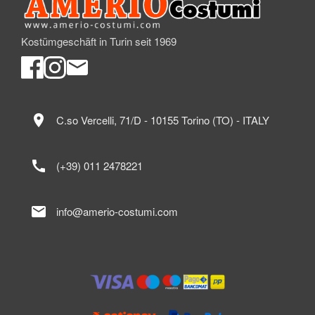
Kostümgeschäft in Turin seit 1969
location_on
C.so Vercelli, 71/D - 10155 Torino (TO) - ITALY
call
(+39) 011 2478221
mail
info@amerio-costumi.com