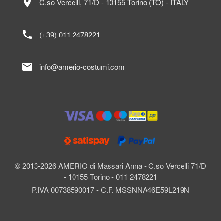
location_on
C.so Vercelli, 71/D - 10155 Torino (TO) - ITALY
call
(+39) 011 2478221
mail
info@amerio-costumi.com
© 2013-2026 AMERIO di Massari Anna - C.so Vercelli 71/D
- 10155 Torino - 011 2478221
P.IVA 00738590017 - C.F. MSSNNA46E59L219N