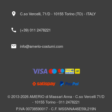
location_on
C.so Vercelli, 71/D - 10155 Torino (TO) - ITALY
call
(+39) 011 2478221
mail
info@amerio-costumi.com
© 2013-2026 AMERIO di Massari Anna - C.so Vercelli 71/D
- 10155 Torino - 011 2478221
P.IVA 00738590017 - C.F. MSSNNA46E59L219N