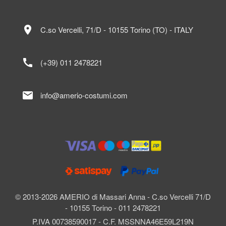
location_on
C.so Vercelli, 71/D - 10155 Torino (TO) - ITALY
call
(+39) 011 2478221
mail
info@amerio-costumi.com
© 2013-2026 AMERIO di Massari Anna - C.so Vercelli 71/D
- 10155 Torino - 011 2478221
P.IVA 00738590017 - C.F. MSSNNA46E59L219N