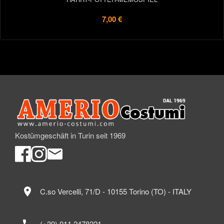
7,00 €
Kostümgeschäft in Turin seit 1969
location_on
C.so Vercelli, 71/D - 10155 Torino (TO) - ITALY
call
(+39) 011 2478221