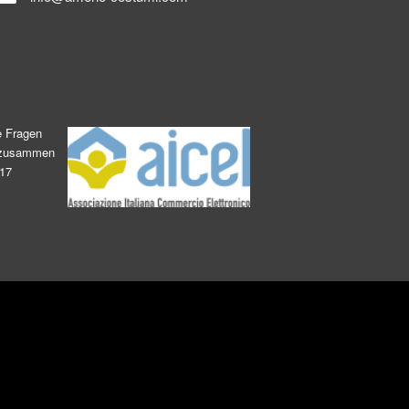
e Fragen
s zusammen
017