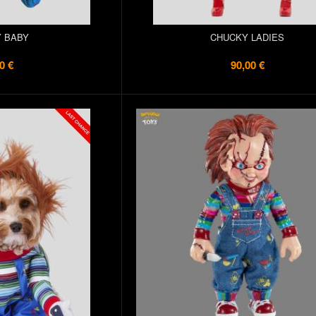
 BABY
CHUCKY LADIES
0 €
90,00 €