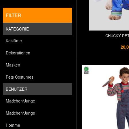
FILTER
KATEGORIE
CHUCKY PE
Kostüme
20,0
Dekorationen
Masken
Pets Costumes
BENUTZER
Mädchen/Junge
Mädchen/Junge
Homme