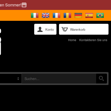
önen Sommer!
storefront
Konto
Warenkorb
Home
Kontaktieren Sie uns