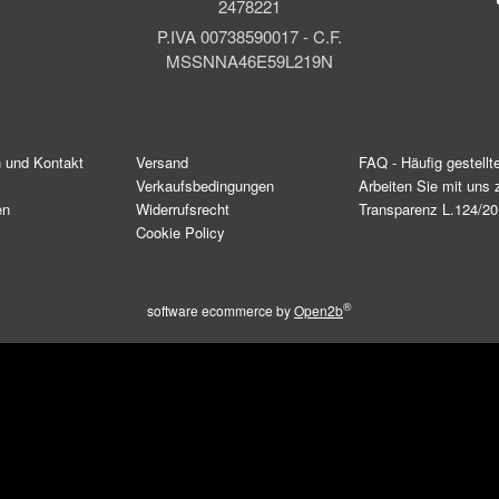
2478221
P.IVA 00738590017 - C.F.
MSSNNA46E59L219N
n und Kontakt
Versand
FAQ - Häufig gestellt
Verkaufsbedingungen
Arbeiten Sie mit un
en
Widerrufsrecht
Transparenz L.124/2
Cookie Policy
®
software ecommerce by
Open2b