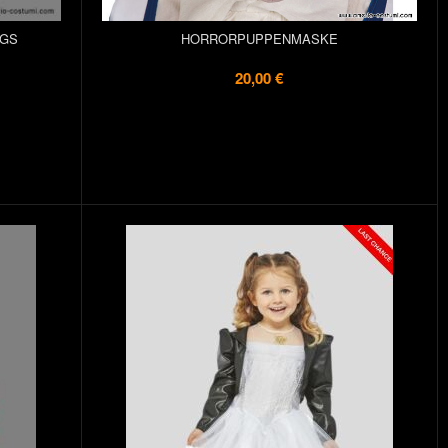
IGS
HORRORPUPPENMASKE
20,00 €