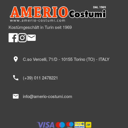
Kostümgeschäft in Turin seit 1969
location_on
C.so Vercelli, 71/D - 10155 Torino (TO) - ITALY
call
(+39) 011 2478221
mail
info@amerio-costumi.com