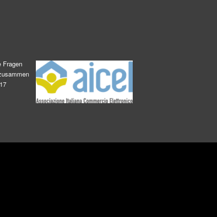
e Fragen
s zusammen
017