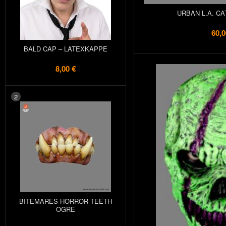
URBAN L.A. C
60,0
BALD CAP – LATEXKAPPE
8,00 €
2
BITEMARES HORROR TEETH
OGRE