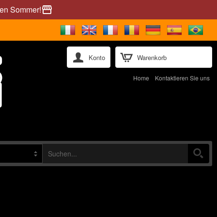
önen Sommer!
storefront
Konto
Warenkorb
Home
Kontaktieren Sie uns