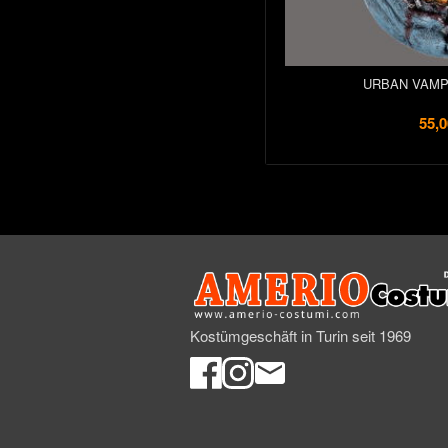
URBAN VAMP
55,0
Kostümgeschäft in Turin seit 1969