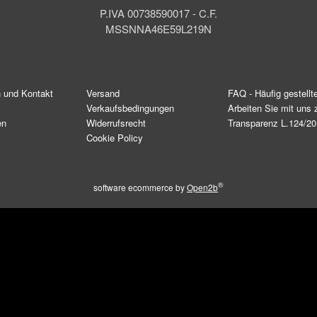
P.IVA 00738590017 - C.F.
MSSNNA46E59L219N
n und Kontakt
Versand
FAQ - Häufig gestellt
Verkaufsbedingungen
Arbeiten Sie mit un
en
Widerrufsrecht
Transparenz L.124/2
Cookie Policy
®
software ecommerce by
Open2b