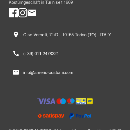
Kostümgeschäft in Turin seit 1969
location_on
C.so Vercelli, 71/D - 10155 Torino (TO) - ITALY
call
(+39) 011 2478221
mail
info@amerio-costumi.com