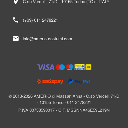
location_on
C.so Vercelli, 71/D - 10155 Torino (TO) - ITALY
call
(+39) 011 2478221
mail
info@amerio-costumi.com
© 2013-2026 AMERIO di Massari Anna - C.so Vercelli 71/D
- 10155 Torino - 011 2478221
P.IVA 00738590017 - C.F. MSSNNA46E59L219N