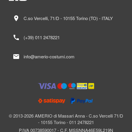
location_on
C.so Vercelli, 71/D - 10155 Torino (TO) - ITALY
call
(+39) 011 2478221
mail
info@amerio-costumi.com
© 2013-2026 AMERIO di Massari Anna - C.so Vercelli 71/D
- 10155 Torino - 011 2478221
P.IVA 00738590017 - C.F. MSSNNA46E59L219N