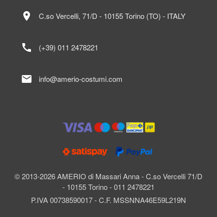
location_on
C.so Vercelli, 71/D - 10155 Torino (TO) - ITALY
call
(+39) 011 2478221
mail
info@amerio-costumi.com
© 2013-2026 AMERIO di Massari Anna - C.so Vercelli 71/D
- 10155 Torino - 011 2478221
P.IVA 00738590017 - C.F. MSSNNA46E59L219N