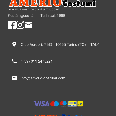
Kostümgeschäft in Turin seit 1969
location_on
C.so Vercelli, 71/D - 10155 Torino (TO) - ITALY
call
(+39) 011 2478221
mail
info@amerio-costumi.com