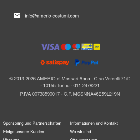
mail
info@amerio-costumi.com
© 2013-2026 AMERIO di Massari Anna - C.so Vercelli 71/D
- 10155 Torino - 011 2478221
P.IVA 00738590017 - C.F. MSSNNA46E59L219N
Sponsoring und Partnerschaften
Informationen und Kontakt
Einige unserer Kunden
Wo wir sind
Über uns
Öffnungszeiten