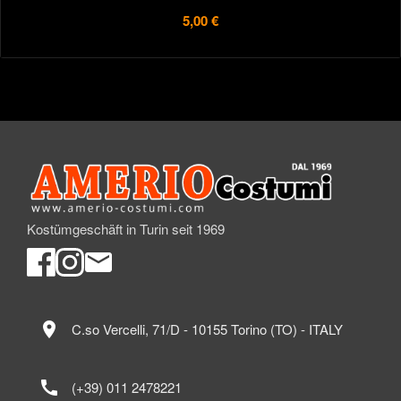
5,00 €
Kostümgeschäft in Turin seit 1969
location_on
C.so Vercelli, 71/D - 10155 Torino (TO) - ITALY
call
(+39) 011 2478221