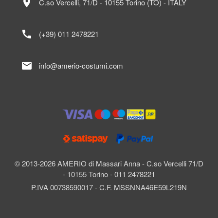
location_on
C.so Vercelli, 71/D - 10155 Torino (TO) - ITALY
call
(+39) 011 2478221
mail
info@amerio-costumi.com
© 2013-2026 AMERIO di Massari Anna - C.so Vercelli 71/D
- 10155 Torino - 011 2478221
P.IVA 00738590017 - C.F. MSSNNA46E59L219N