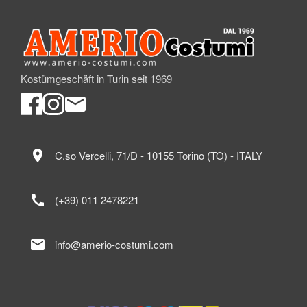
Kostümgeschäft in Turin seit 1969
location_on
C.so Vercelli, 71/D - 10155 Torino (TO) - ITALY
call
(+39) 011 2478221
mail
info@amerio-costumi.com