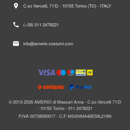
location_on
C.so Vercelli, 71/D - 10155 Torino (TO) - ITALY
call
(+39) 011 2478221
mail
info@amerio-costumi.com
© 2013-2026 AMERIO di Massari Anna - C.so Vercelli 71/D
- 10155 Torino - 011 2478221
P.IVA 00738590017 - C.F. MSSNNA46E59L219N