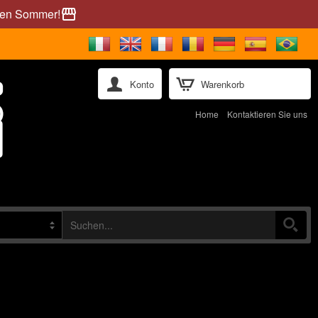
önen Sommer!
storefront
Konto
Warenkorb
Home
Kontaktieren Sie uns