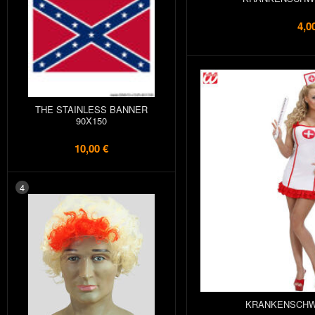
4,0
THE STAINLESS BANNER
90X150
10,00 €
4
KRANKENSCHW