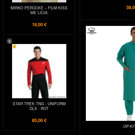
38,0
MIRKO PERÜCKE – FILM KISS
ME LICIA
18,00 €
5
STAR TREK TNG - UNIFORM
DLX - ROT
85,00 €
OP-KI