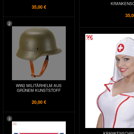
KRANKENS
35,00 €
35,0
2
WW2 MILITÄRHELM AUS
GRÜNEM KUNSTSTOFF
20,00 €
3
KRANKENSCHW