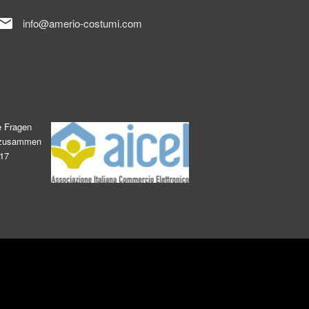
mail
info@amerio-costumi.com
e Fragen
s zusammen
017