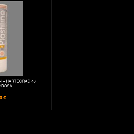
IN – HÄRTEGRAD 40
HROSA
0 €