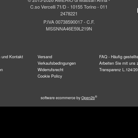
C.so Vercelli 71/D - 10155 Torino - 011
2478221
P.IVA 00738590017 - C.F.
MSSNNA46E59L219N
n und Kontakt
Versand
FAQ - Häufig gestellt
Verkaufsbedingungen
Arbeiten Sie mit un
en
Widerrufsrecht
Transparenz L.124/2
Cookie Policy
®
software ecommerce by
Open2b