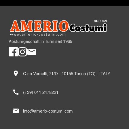
Kostümgeschäft in Turin seit 1969
location_on
C.so Vercelli, 71/D - 10155 Torino (TO) - ITALY
call
(+39) 011 2478221
mail
info@amerio-costumi.com