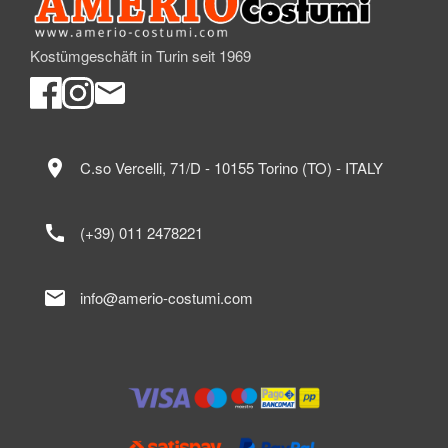
Kostümgeschäft in Turin seit 1969
location_on
C.so Vercelli, 71/D - 10155 Torino (TO) - ITALY
call
(+39) 011 2478221
mail
info@amerio-costumi.com