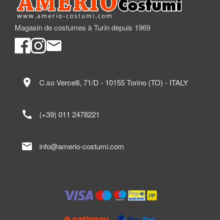
Magasin de costumes à Turin depuis 1969
location_on
C.so Vercelli, 71/D - 10155 Torino (TO) - ITALY
call
(+39) 011 2478221
mail
info@amerio-costumi.com