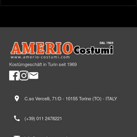
Kostümgeschäft in Turin seit 1969
location_on
C.so Vercelli, 71/D - 10155 Torino (TO) - ITALY
call
(+39) 011 2478221