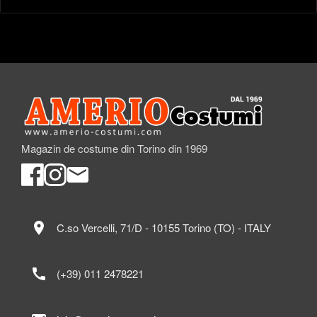
Magazin de costume din Torino din 1969
location_on
C.so Vercelli, 71/D - 10155 Torino (TO) - ITALY
call
(+39) 011 2478221