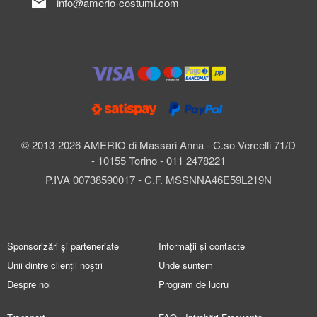
mail
info@amerio-costumi.com
© 2013-2026 AMERIO di Massari Anna - C.so Vercelli 71/D
- 10155 Torino - 011 2478221
P.IVA 00738590017 - C.F. MSSNNA46E59L219N
Sponsorizări și parteneriate
Informații și contacte
Unii dintre clienții noștri
Unde suntem
Despre noi
Program de lucru